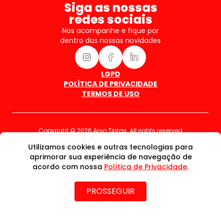
Siga as nossas
redes sociais
Nos acompanhe e fique por
dentro das nossas novidades
LGPD
POLÍTICA DE PRIVACIDADE
TERMOS DE USO
Copyright © 2026 Anjo Tintas. All rights reserved
Utilizamos cookies e outras tecnologias para
aprimorar sua experiência de navegação de
acordo com nossa
Política de Privacidade
.
PROSSEGUIR