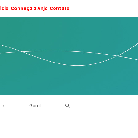
ício
Conheça a Anjo
Contato
ch
Geral