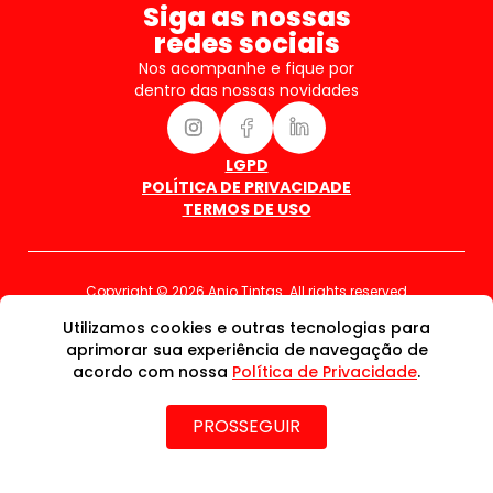
Siga as nossas
redes sociais
Nos acompanhe e fique por
dentro das nossas novidades
LGPD
POLÍTICA DE PRIVACIDADE
TERMOS DE USO
Copyright © 2026 Anjo Tintas. All rights reserved
Utilizamos cookies e outras tecnologias para
aprimorar sua experiência de navegação de
acordo com nossa
Política de Privacidade
.
PROSSEGUIR