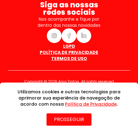
Siga as nossas
redes sociais
Nos acompanhe e fique por
dentro das nossas novidades
LGPD
POLÍTICA DE PRIVACIDADE
TERMOS DE USO
Copyright © 2026 Anjo Tintas. All rights reserved
Utilizamos cookies e outras tecnologias para
aprimorar sua experiência de navegação de
acordo com nossa
Política de Privacidade
.
PROSSEGUIR