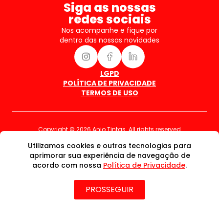
Siga as nossas
redes sociais
Nos acompanhe e fique por
dentro das nossas novidades
LGPD
POLÍTICA DE PRIVACIDADE
TERMOS DE USO
Copyright © 2026 Anjo Tintas. All rights reserved
Utilizamos cookies e outras tecnologias para
aprimorar sua experiência de navegação de
acordo com nossa
Política de Privacidade
.
PROSSEGUIR